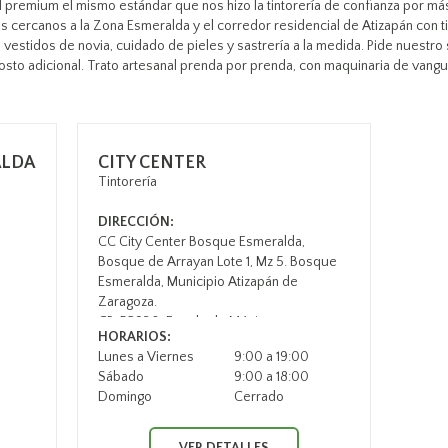
al premium el mismo estándar que nos hizo la tintorería de confianza por m
os cercanos a la Zona Esmeralda y el corredor residencial de Atizapán con t
vestidos de novia, cuidado de pieles y sastrería a la medida. Pide nuestro 
costo adicional. Trato artesanal prenda por prenda, con maquinaria de van
ALDA
CITY CENTER
Tintorería
DIRECCIÓN:
CC City Center Bosque Esmeralda,
Bosque de Arrayan Lote 1, Mz 5. Bosque
Esmeralda, Municipio Atizapán de
Zaragoza.
CP. 52930, Estado de México.
HORARIOS:
Lunes a Viernes
9:00 a 19:00
0
Sábado
9:00 a 18:00
0
Domingo
Cerrado