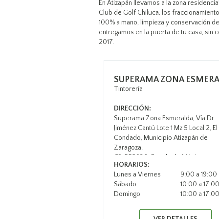
En Atizapán llevamos a la zona residenci
Club de Golf Chiluca, los fraccionamient
100% a mano, limpieza y conservación de 
entregamos en la puerta de tu casa, sin 
2017.
SUPERAMA ZONA ESMER
Tintorería
DIRECCIÓN:
Superama Zona Esmeralda, Vía Dr.
Jiménez Cantú Lote 1 Mz 5 Local 2, El
Condado, Municipio Atizapán de
Zaragoza.
CP. 552930, Estado de México.
HORARIOS:
Lunes a Viernes
9:00 a 19:00
Sábado
10:00 a 17:0
Domingo
10:00 a 17:0