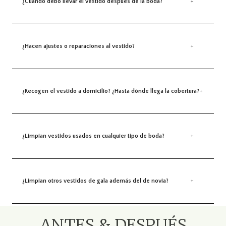
¿Cuándo debo llevar el vestido después de la boda?
+
¿Hacen ajustes o reparaciones al vestido?
+
¿Recogen el vestido a domicilio? ¿Hasta dónde llega la cobertura?
+
¿Limpian vestidos usados en cualquier tipo de boda?
+
¿Limpian otros vestidos de gala además del de novia?
+
ANTES & DESPUÉS