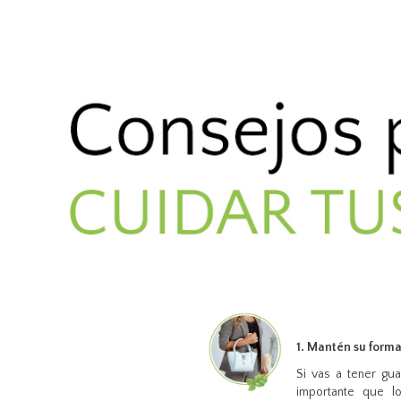
1. Mantén su forma
Si vas a tener gu
importante que l