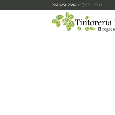
(55) 5251-2586
·
(55) 5251-2544