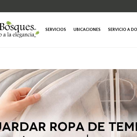
SERVICIOS
UBICACIONES
SERVICIO A D
TINTORERÍA
SASTRERÍA
LUSTRADO
VESTIDOS DE
NOVIA
PELETERÍA