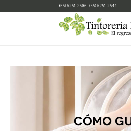
(55) 5251-2586
·
(55) 5251-2544